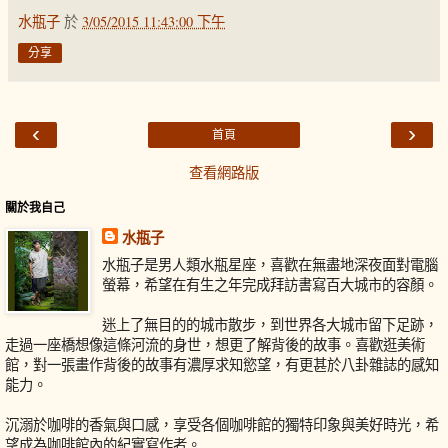
水瓶子
於
3/05/2015 11:43:00 下午
分享
‹
›
首頁
查看網路版
關於我自己
水瓶子
水瓶子是男人類水瓶星座，喜歡在無盡地深夜面對電腦
螢幕，希望在有生之年完成拜訪書寫百大城市的容顏。
迷上了無目的的城市散步，到世界各大城市留下足跡，
走過一座橋想像這條河流的身世，想更了解背後的故事。喜歡逛美術
館，對一張畫作背後的故事有濃厚求知慾望，有更甚於八卦雜誌的感知
能力。
沉溺於咖啡的香氣與口感，享受各個咖啡館的獨特印象與美好時光，希
望成為咖啡館內的紀實寫作者。