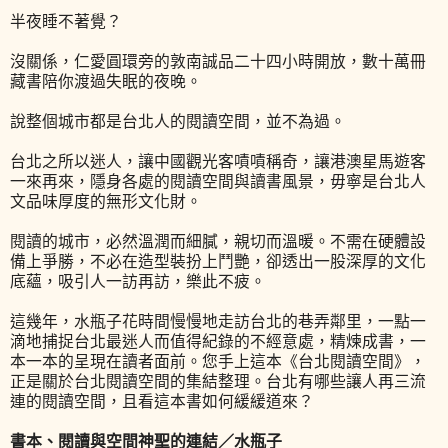
半夜睡不著覺？
沒關係，仁愛圓環旁的敦南誠品二十四小時開放，數十萬冊
藏書陪你渡過失眠的夜晚。
說整個城市都是台北人的閱讀空間，並不為過。
台北之所以迷人，讓中國觀光客嘖嘖稱奇，讓港澳星馬遊客
一來再來，隱身各處的閱讀空間與讀書風景，毋寧是台北人
文品味厚度的無形文化財。
閱讀的城市，必然溫潤而細膩，親切而溫暖。不需在硬體設
備上爭勝，不必在造型裝扮上鬥艷，卻透出一股深厚的文化
底蘊，吸引人一訪再訪，樂此不疲。
這幾年，水瓶子花時間慢慢地走訪台北的巷弄鄰里，一點一
滴地捕捉台北最迷人而值得紀錄的不經意處，精煉成書，一
本一本的呈現在讀者面前。您手上這本《台北閱讀空間》，
正是關於台北閱讀空間的集結整理。台北有哪些讓人再三流
連的閱讀空間，且看這本書如何緩緩道來？
書本、閱讀與空間神聖的連結／水瓶子