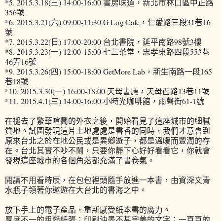
*5. 2015.3.18(三) 14:00-16:00 書房味道，新北市林口區中正路
356號
*6. 2015.3.21(六) 09:00-11:30 G Log Cafe，仁愛路三段31巷16
號
*7. 2015.3.22(日) 17:00-20:00 台北書院，延平南路98號3樓
*8. 2015.3.23(一) 12:00-15:00 七三茶堂，忠孝東路四段553巷
46弄16號
*9. 2015.3.26(四) 15:00-18:00 GetMore Lab，新生南路一段165
巷18號
*10. 2015.3.30(一) 16:00-18:00 天母書廬，天母西路13巷11號
*11. 2015.4.1(三) 14:00-16:00 小時光咖啡館，雨聲街61-1號
在褪去了繁華喧鬧的外衣之後，開始看見了這座城市的細膩
質地。試圖發現這片土地處處是書香的同時，我們才意會到
原來台北之於在地公民或是異鄉遊子，都是溫暖而豐潤的存
在。台北其實不吵不鬧，只要你靜下心好好看看它，你就會
發現這座城市的各個角落都充滿了書卷氣。
閱讀不用看時辰，在包包裡頭隨手放進一本書，由資深文青
水瓶子領著你遨遊在大台北的書海之中。
放下手上的電子產品，重新感受紙本書的魔力。
厚度不一的粗糙紙張；印刷油墨不甚完美的文字；一頁頁的