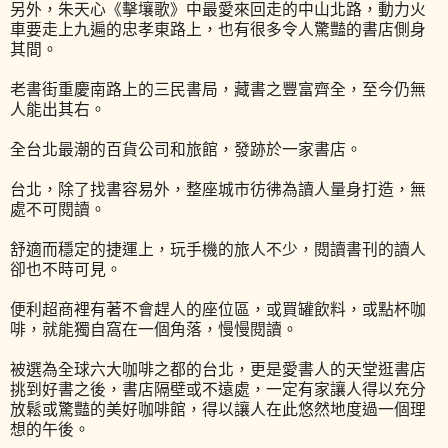
另外，朱天心《擊壤歌》中最愛來回走的中山北路，動力火
車要走上九遍的忠孝東路上，也有很多令人驚豔的書店側身
其間。
老書街重慶南路上的三民書局，藏書之豐富齊全，至今仍無
人能出其右。
全台北最潮的百貨公司和旅館，發跡於一家書店。
台北，除了找書容易外，整座城市彷彿為讀人量身打造，無
處不可閱讀。
舒適而穩定的捷運上，玩手機的旅人不少，閱讀書刊的讀人
卻也不時可見。
便利超商裡有著不會趕人的座位區，或買罐飲料，或點杯咖
啡，就能獨自窩在一個角落，慢慢閱讀。
被選為全球六大咖啡之都的台北，更是愛書人的天堂逛書店
挑到好書之後，書店隔壁或不遠處，一定有家讓人得以充分
放鬆或驚豔的美好咖啡館，得以讓人在此悠然地度過一個理
想的午後。