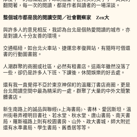
翻閱著，每一次的閱讀，都是作者與讀者的一場深談。
整個城市都是我的閱讀空間／社會觀察家 Zen大
與許多人的意見相反，我認為台北是個熱愛閱讀的城市，亦
是對讀人十分友善的環境。
交通樞紐，如台北火車站、捷運忠孝復興站，有隨時可借還
書的行動圖書館。
人潮群聚的商圈或社區，必然有租書店。這兩年雖然沒落了
一些，卻仍是許多人下班、下課後，休閒娛樂的好去處。
還有我一直覺得不亞於東京神保町的溫羅汀書店商圈，更是
台北閱讀空間中最為精采的一處，群聚了大量的中外文簡繁
體書店。
新生南路上的誠品與聯經(+上海書局)、書林、愛因斯坦，溫
州街巷弄裡明目書社、若水堂、秋水堂、唐山書局、南天書
局，羅斯福路上則有校園書房、山外、政大書城，師大附近
還有水準書局、學生書局、舊香居等等。