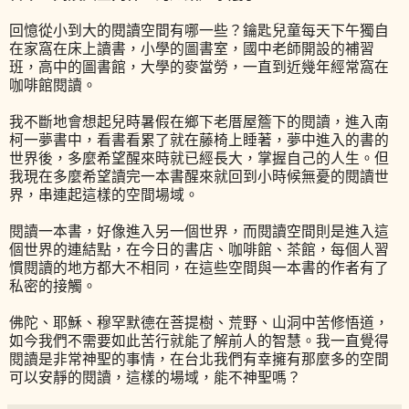
回憶從小到大的閱讀空間有哪一些？鑰匙兒童每天下午獨自
在家窩在床上讀書，小學的圖書室，國中老師開設的補習
班，高中的圖書館，大學的麥當勞，一直到近幾年經常窩在
咖啡館閱讀。
我不斷地會想起兒時暑假在鄉下老厝屋簷下的閱讀，進入南
柯一夢書中，看書看累了就在藤椅上睡著，夢中進入的書的
世界後，多麼希望醒來時就已經長大，掌握自己的人生。但
我現在多麼希望讀完一本書醒來就回到小時候無憂的閱讀世
界，串連起這樣的空間場域。
閱讀一本書，好像進入另一個世界，而閱讀空間則是進入這
個世界的連結點，在今日的書店、咖啡館、茶館，每個人習
慣閱讀的地方都大不相同，在這些空間與一本書的作者有了
私密的接觸。
佛陀、耶穌、穆罕默德在菩提樹、荒野、山洞中苦修悟道，
如今我們不需要如此苦行就能了解前人的智慧。我一直覺得
閱讀是非常神聖的事情，在台北我們有幸擁有那麼多的空間
可以安靜的閱讀，這樣的場域，能不神聖嗎？